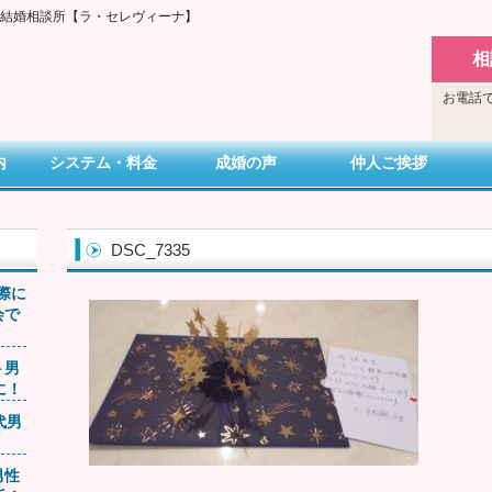
い結婚相談所【ラ・セレヴィーナ】
相
お電話で
内
システム・料金
成婚の声
仲人ご挨拶
DSC_7335
交際に
会で
ト男
に！
0代男
男性