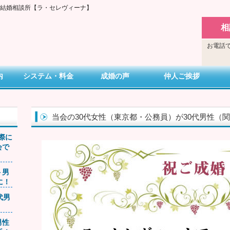
い結婚相談所【ラ・セレヴィーナ】
相
お電話で
内
システム・料金
成婚の声
仲人ご挨拶
当会の30代女性（東京都・公務員）が30代男性（
交際に
会で
ト男
に！
0代男
男性