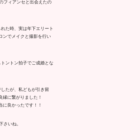
今のフィアンセと出会えたの
られた時、実は年下エリート
ロンでメイクと撮影を行い
もトントン拍子でご成婚とな
でしたが、私どもが引き留
良縁に繋がりました！
当に良かったです！！
下さいね。