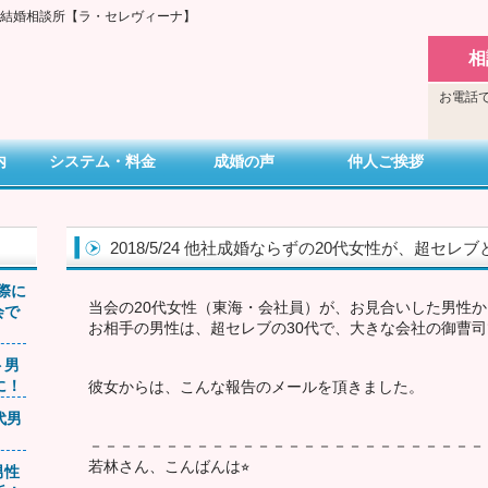
い結婚相談所【ラ・セレヴィーナ】
相
お電話で
内
システム・料金
成婚の声
仲人ご挨拶
2018/5/24 他社成婚ならずの20代女性が、超セ
交際に
当会の20代女性（東海・会社員）が、お見合いした男性
会で
お相手の男性は、超セレブの30代で、大きな会社の御曹
ト男
に！
彼女からは、こんな報告のメールを頂きました。
0代男
－－－－－－－－－－－－－－－－－－－－－－－－－－
若林さん、こんばんは⭐︎
男性