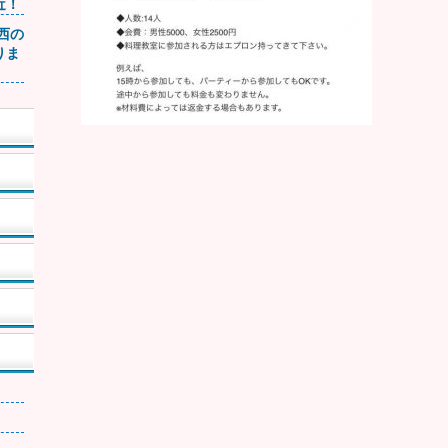
近！
関西の
りま