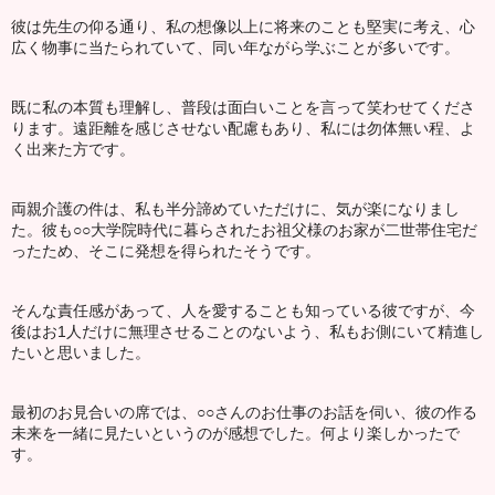
彼は先生の仰る通り、私の想像以上に将来のことも堅実に考え、心
広く物事に当たられていて、同い年ながら学ぶことが多いです。
既に私の本質も理解し、普段は面白いことを言って笑わせてくださ
ります。遠距離を感じさせない配慮もあり、私には勿体無い程、よ
く出来た方です。
両親介護の件は、私も半分諦めていただけに、気が楽になりまし
た。彼も○○大学院時代に暮らされたお祖父様のお家が二世帯住宅だ
ったため、そこに発想を得られたそうです。
そんな責任感があって、人を愛することも知っている彼ですが、今
後はお1人だけに無理させることのないよう、私もお側にいて精進し
たいと思いました。
最初のお見合いの席では、○○さんのお仕事のお話を伺い、彼の作る
未来を一緒に見たいというのが感想でした。何より楽しかったで
す。