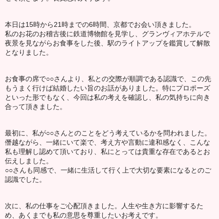
本日は15時から21時までの6時間、京都でお会い頂きました。
私のお花のお稽古後に鉄道博物館を見学し、グランヴィアホテルで
夜景を見ながらお食事をした後、駅のライトアップを鑑賞して解散
となりました。
お食事の席で○○さんより、私との交際が順調である認識で、この先
もうまく行けば結婚したい旨のお話がありました。特にプロポーズ
といった形でもなく、今回は私の考えを確認し、私の気持ちに向き
合って頂きました。
最初に、私が○○さんとのことをどう考えているかを問われました。
僭越ながら、一緒にいて楽で、考え方や言動に違和感なく、こんな
私も理解し認めて頂いており、私にとっては貴重な存在であるとお
伝えしました。
○○さんも同感で、一緒に生活して行く上で大切な要素になるとのご
認識でした。
次に、私の仕事をご心配頂きました。人生や生き方に影響するた
め、あくまでも私の意思を尊重したいお考えです。