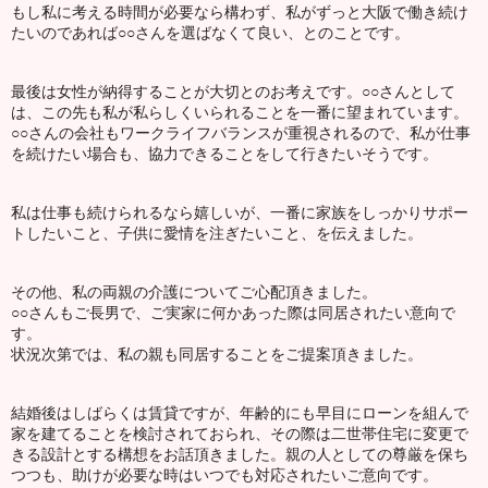
もし私に考える時間が必要なら構わず、私がずっと大阪で働き続け
たいのであれば○○さんを選ばなくて良い、とのことです。
最後は女性が納得することが大切とのお考えです。○○さんとして
は、この先も私が私らしくいられることを一番に望まれています。
○○さんの会社もワークライフバランスが重視されるので、私が仕事
を続けたい場合も、協力できることをして行きたいそうです。
私は仕事も続けられるなら嬉しいが、一番に家族をしっかりサポー
トしたいこと、子供に愛情を注ぎたいこと、を伝えました。
その他、私の両親の介護についてご心配頂きました。
○○さんもご長男で、ご実家に何かあった際は同居されたい意向で
す。
状況次第では、私の親も同居することをご提案頂きました。
結婚後はしばらくは賃貸ですが、年齢的にも早目にローンを組んで
家を建てることを検討されておられ、その際は二世帯住宅に変更で
きる設計とする構想をお話頂きました。親の人としての尊厳を保ち
つつも、助けが必要な時はいつでも対応されたいご意向です。