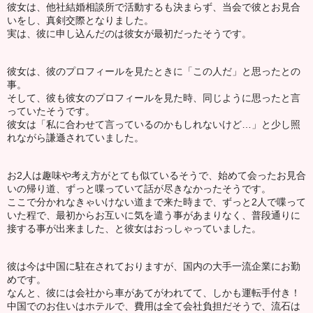
彼女は、他社結婚相談所で活動するも決まらず、当会で彼とお見合
いをし、真剣交際となりました。
実は、彼に申し込んだのは彼女が最初だったそうです。
彼女は、彼のプロフィールを見たときに「この人だ」と思ったとの
事。
そして、彼も彼女のプロフィールを見た時、同じように思ったと言
っていたそうです。
彼女は「私に合わせて言っているのかもしれないけど…」と少し照
れながら謙遜されていました。
お2人は趣味や考え方がとても似ているそうで、始めて会ったお見合
いの帰り道、ずっと喋っていて話が尽きなかったそうです。
ここで分かれなきゃいけない道まで来た時まで、ずっと2人で喋って
いた程で、最初からお互いに気を遣う事があまりなく、普段通りに
接する事が出来ました、と彼女はおっしゃっていました。
彼は今は中国に駐在されておりますが、国内の大手一流企業にお勤
めです。
なんと、彼には会社から車があてがわれてて、しかも運転手付き！
中国でのお住いはホテルで、費用は全て会社負担だそうで、流石は