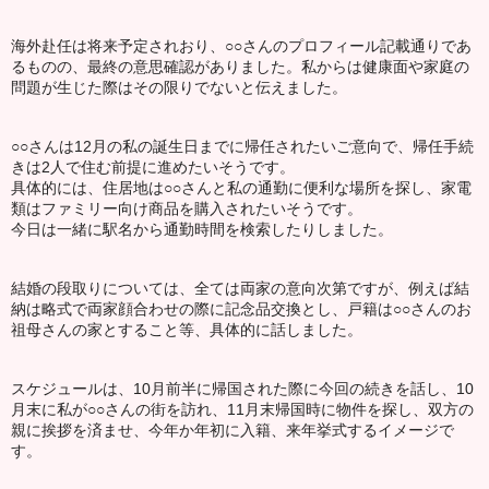
海外赴任は将来予定されおり、○○さんのプロフィール記載通りであ
るものの、最終の意思確認がありました。私からは健康面や家庭の
問題が生じた際はその限りでないと伝えました。
○○さんは12月の私の誕生日までに帰任されたいご意向で、帰任手続
きは2人で住む前提に進めたいそうです。
具体的には、住居地は○○さんと私の通勤に便利な場所を探し、家電
類はファミリー向け商品を購入されたいそうです。
今日は一緒に駅名から通勤時間を検索したりしました。
結婚の段取りについては、全ては両家の意向次第ですが、例えば結
納は略式で両家顔合わせの際に記念品交換とし、戸籍は○○さんのお
祖母さんの家とすること等、具体的に話しました。
スケジュールは、10月前半に帰国された際に今回の続きを話し、10
月末に私が○○さんの街を訪れ、11月末帰国時に物件を探し、双方の
親に挨拶を済ませ、今年か年初に入籍、来年挙式するイメージで
す。