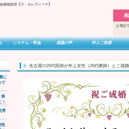
い結婚相談所【ラ・セレヴィーナ】
相
お電話で
内
システム・料金
成婚の声
仲人ご挨拶
名古屋の20代医師が年上女性（20代教師）とご成
交際に
会で
ト男
に！
0代男
男性