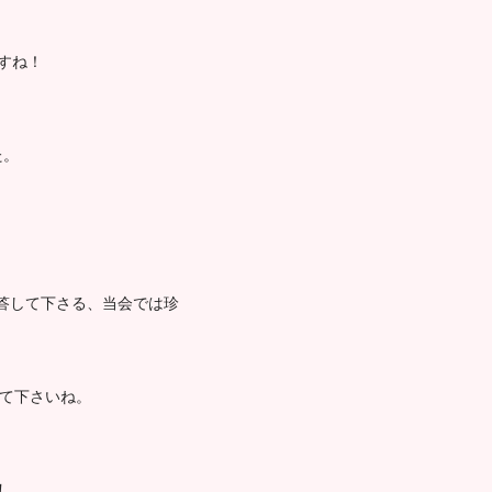
すね！
た。
答して下さる、当会では珍
って下さいね。
！