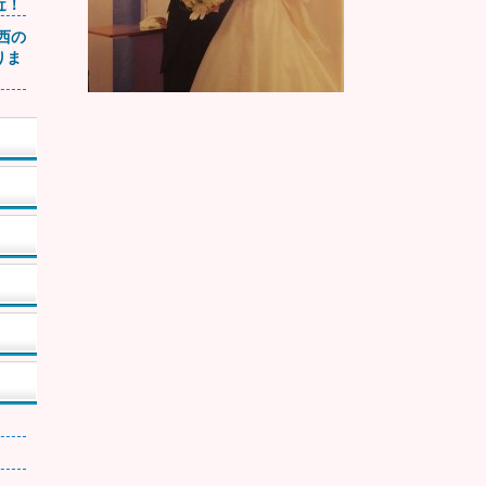
近！
関西の
りま