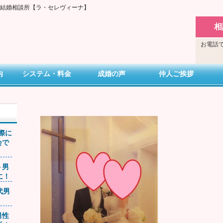
い結婚相談所【ラ・セレヴィーナ】
相
お電話で
内
システム・料金
成婚の声
仲人ご挨拶
交際に
会で
ト男
に！
0代男
男性