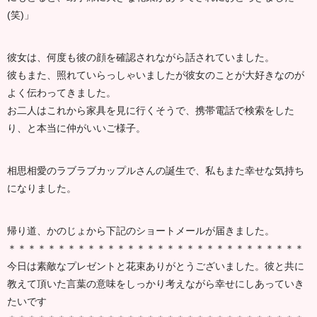
(笑)」
彼女は、何度も彼の顔を確認されながら話されていました。
彼もまた、照れていらっしゃいましたが彼女のことが大好きなのが
よく伝わってきました。
お二人はこれから家具を見に行くそうで、携帯電話で検索をした
り、と本当に仲がいいご様子。
相思相愛のラブラブカップルさんの誕生で、私もまた幸せな気持ち
になりました。
帰り道、かのじょから下記のショートメールが届きました。
＊＊＊＊＊＊＊＊＊＊＊＊＊＊＊＊＊＊＊＊＊＊＊＊＊＊＊＊＊＊
今日は素敵なプレゼントと花束ありがとうございました。彼と共に
教えて頂いた言葉の意味をしっかり考えながら幸せにしあっていき
たいです