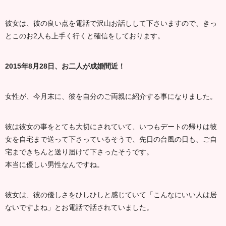
彼女は、彼の良い点を電話で沢山お話しして下さいますので、きっ
とこのお2人も上手く行くと確信をしております。
2015年8月28日、お二人が成婚間近！
女性が、今月末に、彼を自分のご両親に紹介する事になりました。
彼は彼女の事をとても大切にされていて、いつもデートの帰りは彼
女を自宅まで送って下さっているそうで、先日の台風の日も、ご自
宅まできちんと送り届けて下さったそうです。
本当に優しい男性なんですね。
彼女は、彼の優しさをひしひしと感じていて「こんなにいい人は居
ないですよね」とお電話で話されていました。