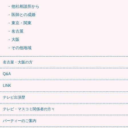
他社相談所から
医師との成婚
東京・関東
名古屋
大阪
その他地域
名古屋・大阪の方
Q&A
LINK
テレビ出演歴
テレビ・マスコミ関係者の方々
パーティーのご案内