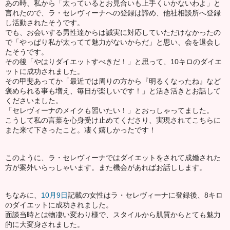
あの時、私から「太っているとお見合いも上手くいかないわよ」と
言れたので、ラ・セレヴィーナへの登録は諦め、他社相談所へ登録
し活動されたそうです。
でも、お会いする男性達からは誠実に対応していただけなかったの
で「やっぱり私が太ってて魅力がないからだ」と思い、会を退会し
たそうです。
その後「やはりダイエットすべきだ！」と思って、10キロのダイエ
ットに成功されました。
その甲斐あってか「最近では周りの方から『明るくなったね』など
褒められる事も増え、毎日が楽しいです！」と活き活きとお話して
くださいました。
「セレヴィーナのメイクも習いたい！」とおっしゃってました。
こうして私の言葉を心身受け止めてくださり、実現されてこちらに
また来て下さったこと。凄く嬉しかったです！
このように、ラ・セレヴィーナではダイエットをされて成婚された
方が案外いらっしゃいます。また機会があればお話しします。
ちなみに、
10月9日
記載の女性はラ・セレヴィーナに登録後、8キロ
のダイエットに成功されました。
面談当時とは物凄い変わり様で、スタイルから肌質からとても魅力
的に大変身されました。