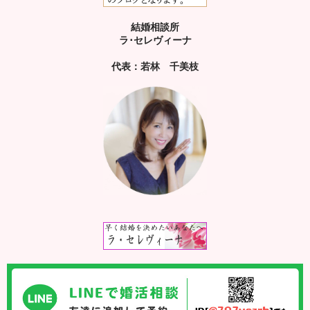
結婚相談所
ラ･セレヴィーナ
代表：若林 千美枝