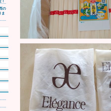
近！
関西の
りま