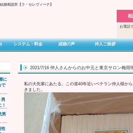
い結婚相談所【ラ・セレヴィーナ】
相
お電話で
内
システム・料金
成婚の声
仲人ご挨拶
2021/7/16 仲人さんからのお中元と東京サロン梅
交際に
私の大先輩にあたる、この道40年近いベテラン仲人様か
会で
きました。
ト男
に！
0代男
男性