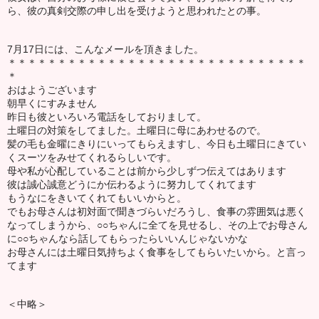
ら、彼の真剣交際の申し出を受けようと思われたとの事。
7月17日には、こんなメールを頂きました。
＊＊＊＊＊＊＊＊＊＊＊＊＊＊＊＊＊＊＊＊＊＊＊＊＊＊＊＊＊＊
＊
おはようございます
朝早くにすみません
昨日も彼といろいろ電話をしておりまして。
土曜日の対策をしてました。土曜日に母にあわせるので。
髪の毛も金曜にきりにいってもらえますし、今日も土曜日にきてい
くスーツをみせてくれるらしいです。
母や私が心配していることは前から少しずつ伝えてはあります
彼は誠心誠意どうにか伝わるように努力してくれてます
もうなにをきいてくれてもいいからと。
でもお母さんは初対面で聞きづらいだろうし、食事の雰囲気は悪く
なってしまうから、○○ちゃんに全てを見せるし、その上でお母さん
に○○ちゃんなら話してもらったらいいんじゃないかな
お母さんには土曜日気持ちよく食事をしてもらいたいから。と言っ
てます
＜中略＞