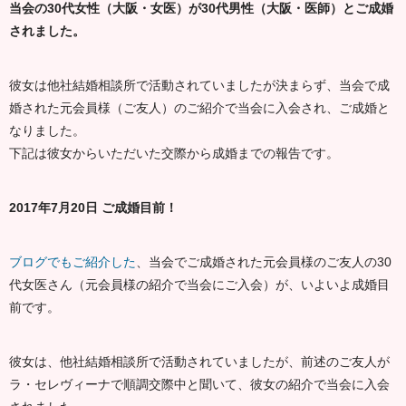
当会の30代女性（大阪・女医）が30代男性（大阪・医師）とご成婚
されました。
彼女は他社結婚相談所で活動されていましたが決まらず、当会で成
婚された元会員様（ご友人）のご紹介で当会に入会され、ご成婚と
なりました。
下記は彼女からいただいた交際から成婚までの報告です。
2017年7月20日 ご成婚目前！
ブログでもご紹介した
、当会でご成婚された元会員様のご友人の30
代女医さん（元会員様の紹介で当会にご入会）が、いよいよ成婚目
前です。
彼女は、他社結婚相談所で活動されていましたが、前述のご友人が
ラ・セレヴィーナで順調交際中と聞いて、彼女の紹介で当会に入会