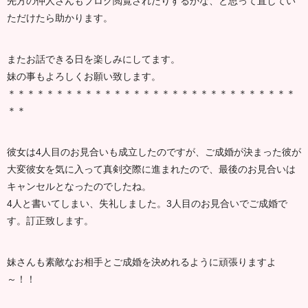
先方の仲人さんもブログ閲覧されたりするかな、と思って直してい
ただけたら助かります。
またお話できる日を楽しみにしてます。
妹の事もよろしくお願い致します。
＊＊＊＊＊＊＊＊＊＊＊＊＊＊＊＊＊＊＊＊＊＊＊＊＊＊＊＊＊＊
＊＊
彼女は4人目のお見合いも成立したのですが、ご成婚が決まった彼が
大変彼女を気に入って真剣交際に進まれたので、最後のお見合いは
キャンセルとなったのでしたね。
4人と書いてしまい、失礼しました。3人目のお見合いでご成婚で
す。訂正致します。
妹さんも素敵なお相手とご成婚を決めれるように頑張りますよ
～！！