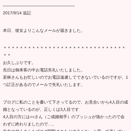
—————————————————–
2017/9/14 追記
本日、彼女よりこんなメールが届きました。
＊＊＊＊＊＊＊＊＊＊＊＊＊＊＊＊＊＊＊＊＊＊＊＊＊＊＊＊＊＊
＊＊
お久しぶりです。
先日は御来客の中お電話失礼いたしました。
若林さんもお忙しいのでお電話遠慮してできないでいるのですが、1
つ訂正があるのでメールで失礼いたします。
ブログに私のことを書いて下さってるので、お見合いから4人目の成
婚となっているのが、正しくは3人目です
4人目の方には○○さん（ご成婚相手）のプッシュが強かったので会
わずに終わりましたので…。