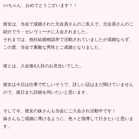
○○ちゃん、おめでとうございます！！
彼女は、当会で成婚された元会員さんのご友人で、元会員さんのご
紹介でラ・セレヴィーナに入会されました。
それまでは、他社結婚相談所で活動されていましたが成婚ならず、
この度、当会で素敵な男性とご成婚となりました。
彼とは、入会後4人目のお見合いでした。
彼女は今日は仕事で忙しいそうで、詳しい話はまだ聞けていません
ので、後日また詳細を伺いたいと思います。
そして今、彼女の妹さんも当会にご入会され活動中です！
妹さんもご成婚に導けるように、色々と指導して行きたいと思いま
す。