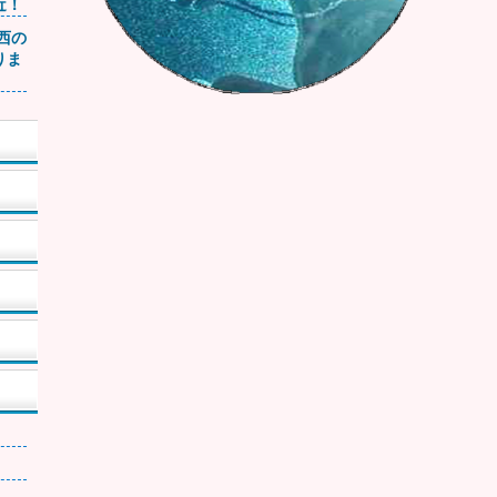
近！
関西の
りま