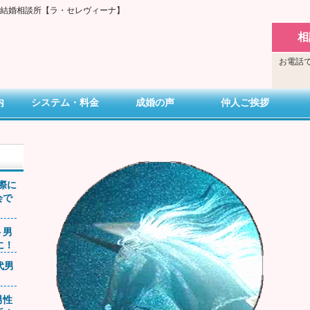
い結婚相談所【ラ・セレヴィーナ】
相
お電話で
内
システム・料金
成婚の声
仲人ご挨拶
交際に
会で
ト男
に！
0代男
男性